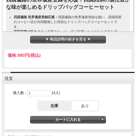
な味が楽しめるドリップバッグコーヒーセット
四国遍路 世界遺産登録応援：
四国遍路の世界遺産登録を願い、四国四県
のコーヒー店が共同開発した特別なドリップバッグコーヒーセットで
す。
四国四県の味めぐり：
各県のコーヒー店が厳選したこだわりの豆を使
用。四国を巡礼するお遍路さんのように、個性豊かな四県の味をお楽し
▼ 商品説明の続きを見る ▼
みいただけます。
創業九十三年 徳島ブラジルコーヒー店：
徳島県代表は、九十三年の歴史
を持つ老舗「徳島ブラジルコーヒー店」。長年培ってきた経験と技術
価格:
880円
(税込)
で、高品質なコーヒーをお届けします。
購入するほど貢献：
1セットご購入ごとに4円を四国遍路世界遺産登録推
進協議会へ寄付。四国遍路の世界遺産登録を応援できます。
ギフトにも最適：
四国四県の味が楽しめるドリップバッグコーヒーは、
「コーヒー ギフト 四国」としてもおすすめです。
注文
商品の特徴
購入数：
(4入)
四国四県のコーヒー店が、それぞれの個性を活かしてブレンドしたこだ
わりのコーヒー
在庫
あり
四国各地の豊かな自然と文化が育んだ、個性豊かな味わい
九十三年の歴史を持つ老舗「徳島ブラジルコーヒー店」が厳選した高品
質なコーヒー豆を使用
ドリップバッグコーヒーは、お湯とカップさえあれば、いつでもどこで
も本格的なコーヒーを楽しめる手軽さが魅力です。
個包装になっているため、計量や器具の準備も不要。