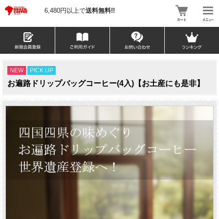
6,480円以上で
送料無料!!
NEW
PICK UP
お遍路ドリップバッグコーヒー(4入)【お土産にも是非】