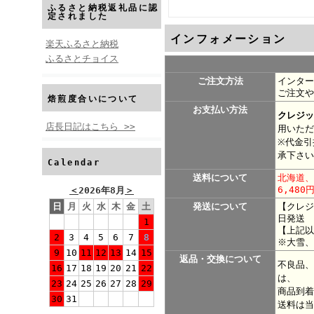
ふるさと納税返礼品に認
定されました
インフォメーション
楽天ふるさと納税
ふるさとチョイス
ご注文方法
インター
ご注文や
焙煎度合いについて
お支払い方法
クレジッ
店長日記はこちら >>
用いただ
※代金引
承下さい
Calendar
送料について
北海道、
6,480
＜
2026年8月
＞
日
月
火
水
木
金
土
発送について
【クレジ
日発送
1
【上記以
2
3
4
5
6
7
8
※大雪、
9
10
11
12
13
14
15
返品・交換について
不良品、
16
17
18
19
20
21
22
は、
23
24
25
26
27
28
29
商品到着
30
31
送料は当